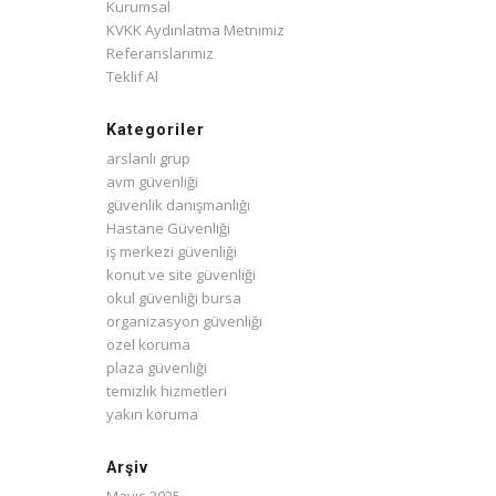
Kurumsal
KVKK Aydınlatma Metnimiz
Referanslarımız
Teklif Al
Kategoriler
arslanlı grup
avm güvenliği
güvenlik danışmanlığı
Hastane Güvenliği
iş merkezi güvenliği
konut ve site güvenliği
okul güvenliği bursa
organizasyon güvenliği
özel koruma
plaza güvenliği
temizlik hizmetleri
yakın koruma
Arşiv