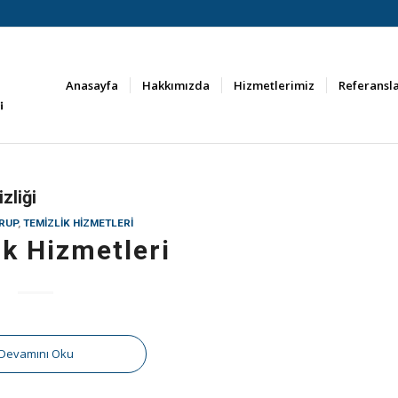
Anasayfa
Hakkımızda
Hizmetlerimiz
Referansl
zliği
RUP
,
TEMIZLIK HIZMETLERI
ik Hizmetleri
Devamını Oku