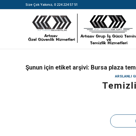
Size Çok Yakınız,
0 224 224 57 51
Şunun için etiket arşivi:
Bursa plaza temi
ARSLANLI G
Temizl