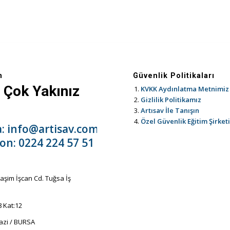
m
Güvenlik Politikaları
 Çok Yakınız
KVKK Aydınlatma Metnimiz
Gizlilik Politikamız
Artısav İle Tanışın
Özel Güvenlik Eğitim Şirket
a:
info@artisav.com.tr
fon:
0224 224 57 51
aşim İşcan Cd. Tuğsa İş
8 Kat:12
zi / BURSA