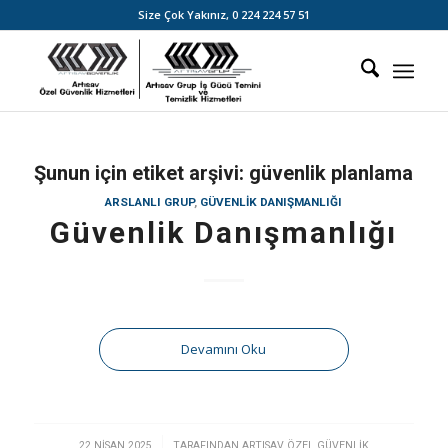
Size Çok Yakınız,
0 224 224 57 51
Şunun için etiket arşivi:
güvenlik planlama
ARSLANLI GRUP
,
GÜVENLIK DANIŞMANLIĞI
Güvenlik Danışmanlığı
Devamını Oku
/
22 NISAN 2025
TARAFINDAN
ARTISAV ÖZEL GÜVENLIK