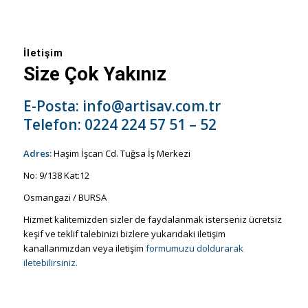
İletişim
Size Çok Yakınız
E-Posta:
info@artisav.com.tr
Telefon:
0224 224 57 51 – 52
Adres:
Haşim İşcan Cd. Tuğsa İş Merkezi
No: 9/138 Kat:12
Osmangazi / BURSA
Hizmet kalitemizden sizler de faydalanmak isterseniz ücretsiz
keşif ve teklif talebinizi bizlere yukarıdaki iletişim
kanallarımızdan veya iletişim
formumuzu doldurarak
iletebilirsiniz.