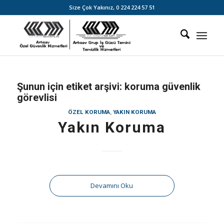
Size Çok Yakınız,
0 224 224 57 51
Şunun için etiket arşivi:
koruma güvenlik
görevlisi
ÖZEL KORUMA
,
YAKIN KORUMA
Yakın Koruma
Devamını Oku