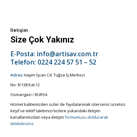
İletişim
Size Çok Yakınız
E-Posta:
info@artisav.com.tr
Telefon:
0224 224 57 51 – 52
Adres:
Haşim İşcan Cd. Tuğsa İş Merkezi
No: 9/138 Kat:12
Osmangazi / BURSA
Hizmet kalitemizden sizler de faydalanmak isterseniz ücretsiz
keşif ve teklif talebinizi bizlere yukarıdaki iletişim
kanallarımızdan veya iletişim
formumuzu doldurarak
iletebilirsiniz.