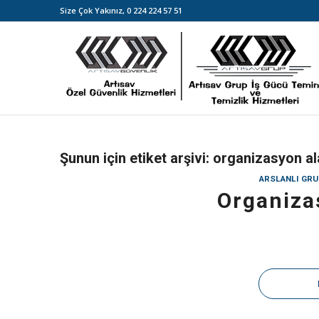
Size Çok Yakınız,
0 224 224 57 51
Şunun için etiket arşivi:
organizasyon ala
ARSLANLI GRU
Organiza