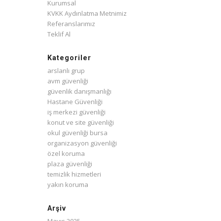
Kurumsal
KVKK Aydınlatma Metnimiz
Referanslarımız
Teklif Al
Kategoriler
arslanlı grup
avm güvenliği
güvenlik danışmanlığı
Hastane Güvenliği
iş merkezi güvenliği
konut ve site güvenliği
okul güvenliği bursa
organizasyon güvenliği
özel koruma
plaza güvenliği
temizlik hizmetleri
yakın koruma
Arşiv