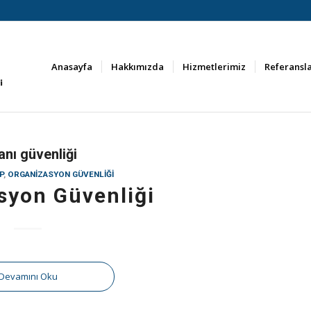
Anasayfa
Hakkımızda
Hizmetlerimiz
Referansl
nı güvenliği
P
,
ORGANIZASYON GÜVENLIĞI
syon Güvenliği
Devamını Oku