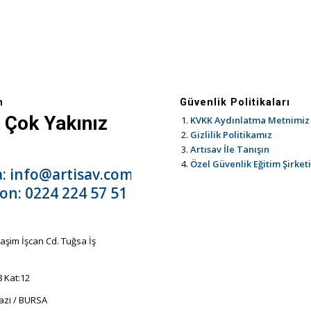
m
Güvenlik Politikaları
 Çok Yakınız
KVKK Aydınlatma Metnimiz
Gizlilik Politikamız
Artısav İle Tanışın
Özel Güvenlik Eğitim Şirket
a:
info@artisav.com.tr
fon:
0224 224 57 51
aşim İşcan Cd. Tuğsa İş
8 Kat:12
zi / BURSA