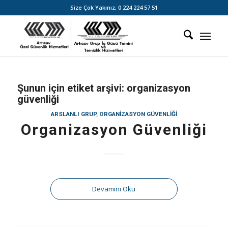
Size Çok Yakınız,
0 224 224 57 51
Şunun için etiket arşivi:
organizasyon
güvenliği
ARSLANLI GRUP
,
ORGANIZASYON GÜVENLIĞI
Organizasyon Güvenliği
Devamını Oku