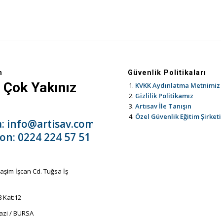
m
Güvenlik Politikaları
 Çok Yakınız
KVKK Aydınlatma Metnimiz
Gizlilik Politikamız
Artısav İle Tanışın
Özel Güvenlik Eğitim Şirket
a:
info@artisav.com.tr
fon:
0224 224 57 51
aşim İşcan Cd. Tuğsa İş
8 Kat:12
zi / BURSA