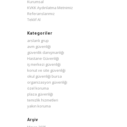
Kurumsal
KVKK Aydınlatma Metnimiz
Referanslarımız
Teklif Al
Kategoriler
arslanlı grup
avm güvenliği
güvenlik danışmanlığı
Hastane Güvenliği
iş merkezi güvenliği
konut ve site güvenliği
okul güvenliği bursa
organizasyon güvenliği
özel koruma
plaza güvenliği
temizlik hizmetleri
yakın koruma
Arşiv