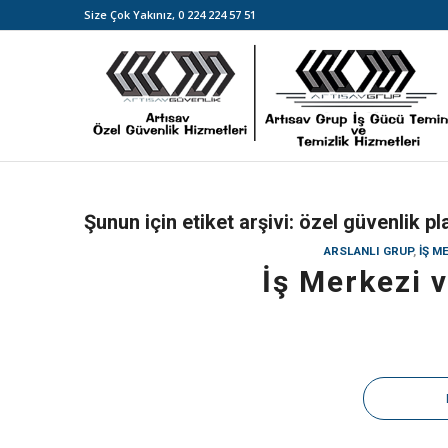
Size Çok Yakınız,
0 224 224 57 51
Şunun için etiket arşivi:
özel güvenlik pl
ARSLANLI GRUP
,
IŞ M
İş Merkezi 