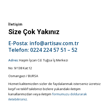
İletişim
Size Çok Yakınız
E-Posta:
info@artisav.com.tr
Telefon:
0224 224 57 51 – 52
Adres:
Haşim İşcan Cd. Tuğsa İş Merkezi
No: 9/138 Kat:12
Osmangazi / BURSA
Hizmet kalitemizden sizler de faydalanmak isterseniz ücretsiz
keşif ve teklif talebinizi bizlere yukarıdaki iletişim
kanallarımızdan veya iletişim
formumuzu doldurarak
iletebilirsiniz.