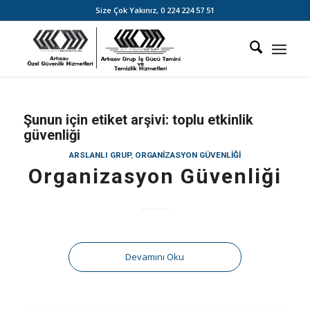
Size Çok Yakınız,
0 224 224 57 51
Şunun için etiket arşivi:
toplu etkinlik
güvenliği
ARSLANLI GRUP
,
ORGANIZASYON GÜVENLIĞI
Organizasyon Güvenliği
Devamını Oku