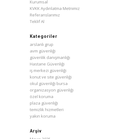
Kurumsal
KVKK Aydınlatma Metnimiz
Referanslarımız
Teklif Al
Kategoriler
arslanlı grup
avm güvenliği
güvenlik danışmanlığı
Hastane Güvenliği
iş merkezi güvenliği
konut ve site güvenliği
okul güvenliği bursa
organizasyon güvenliği
özel koruma
plaza güvenliği
temizlik hizmetleri
yakın koruma
Arşiv